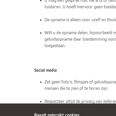
U mag een gesprek met uw arts of beha
luisteren. U hoeft hiervoor geen toeste
De opname is alleen voor uzelf en thui
Wilt u de opname delen, bijvoorbeeld v
geluidsopname daar toestemming voor g
toegestaan.
Social media
Zet geen foto’s, filmpjes of geluidsop
mensen die te zien of te horen zijn.
Respecteer altijd de privacy van iedere
Basalt gebruikt cookies