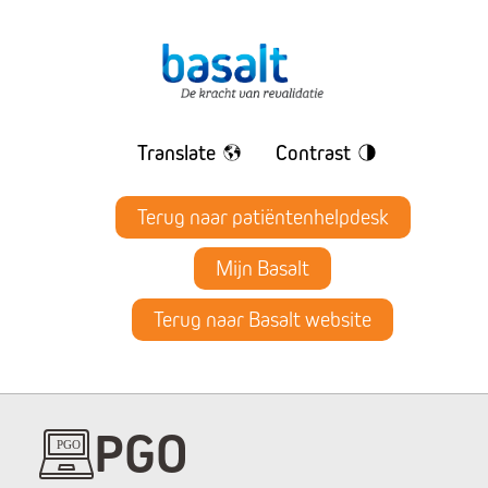
Translate
Contrast
Terug naar patiëntenhelpdesk
Mijn Basalt
Terug naar Basalt website
PGO