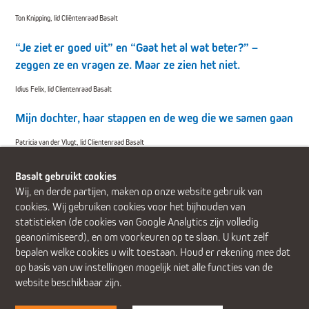
Ton Knipping, lid Cliëntenraad Basalt
“Je ziet er goed uit” en “Gaat het al wat beter?” –
zeggen ze en vragen ze. Maar ze zien het niet.
Idius Felix, lid Clientenraad Basalt
Mijn dochter, haar stappen en de weg die we samen gaan
Patricia van der Vlugt, lid Clientenraad Basalt
Basalt gebruikt cookies
Wij, en derde partijen, maken op onze website gebruik van
cookies. Wij gebruiken cookies voor het bijhouden van
statistieken (de cookies van Google Analytics zijn volledig
Alphen aan den Rijn (Alrijne Ziekenhuis)
Delft
Den Haag
geanonimiseerd), en om voorkeuren op te slaan. U kunt zelf
Gouda
Leiden
Leiderdorp (Alrijne Ziekenhuis)
Zoetermeer
bepalen welke cookies u wilt toestaan. Houd er rekening mee dat
op basis van uw instellingen mogelijk niet alle functies van de
website beschikbaar zijn.