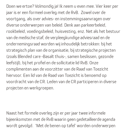
Doen we ertoe? Volmondig ja! Ik neem u even mee. Vier keer per
jaar is er een formeel overleg met de RvB. Zowel over de
voortgang, als over advies- en instemmingsaanvragen over
diverse onderwerpen van beleid. Denk aan parkeerbeleid,
rookbeleid, voedingsbeleid, huisvesting, enz. Net als het bestuur
van de medische staf, de verpleegkundige adviesraad en de
ondernemingsraad worden wij inhoudelijk betrokken: bij het
strategisch plan van de organisatie, bij strategische projecten
(zoals Blended care -Basalt thuis-, samen beslissen, gezonde
leefstijl), bij het profiel en de sollicitatie lid RvB. Onze
complimenten aan de voorzitter van de Raad van Toezicht
hiervoor. Een lid van de Raad van Toezicht is benoemd op
voordracht van de CR. Leden van de CR participeren in diverse
projecten en werkgroepen.
Naast het formele overleg zijn er per jaar twee informele
bijeenkomsten met de RvB waarin geen gedetailleerde agenda
wordt gevolgd. ‘Met de benen op tafel’ worden onderwerpen