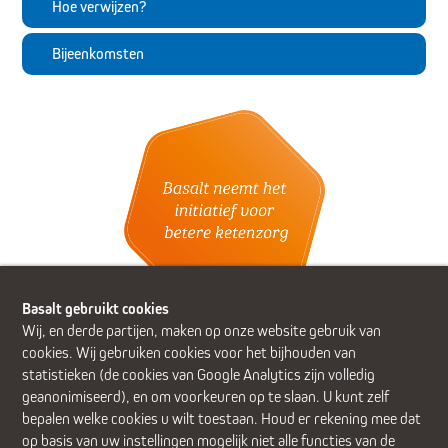
Hoe verwijzen?
Bijeenkomsten
Basalt gebruikt cookies
Wij, en derde partijen, maken op onze website gebruik van
cookies. Wij gebruiken cookies voor het bijhouden van
statistieken (de cookies van Google Analytics zijn volledig
geanonimiseerd), en om voorkeuren op te slaan. U kunt zelf
Alphen aan den Rijn (Alrijne Ziekenhuis)
Delft
Den Haag
bepalen welke cookies u wilt toestaan. Houd er rekening mee dat
Gouda
Leiden
Leiderdorp (Alrijne Ziekenhuis)
Zoetermeer
op basis van uw instellingen mogelijk niet alle functies van de