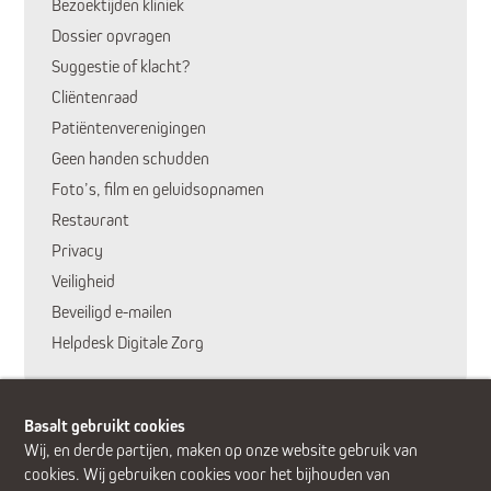
Bezoektijden kliniek
Dossier opvragen
Suggestie of klacht?
Cliëntenraad
Patiëntenverenigingen
Geen handen schudden
Huidige pagina:
Foto’s, film en geluidsopnamen
Restaurant
Privacy
Veiligheid
Beveiligd e-mailen
Helpdesk Digitale Zorg
Basalt gebruikt cookies
Wij, en derde partijen, maken op onze website gebruik van
cookies. Wij gebruiken cookies voor het bijhouden van