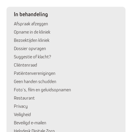
In behandeling
Afspraak afzeggen
Opname in de kliniek
Bezoektijden kliniek
Dossier opvragen
Suggestie of klacht?
Cliëntenraad
Patiëntenverenigingen
Huidige pagina:
Geen handen schudden
Foto’s, film en geluidsopnamen
Restaurant
Privacy
Veiligheid
Beveiligd e-mailen
Helpdesk Digitale Zorg