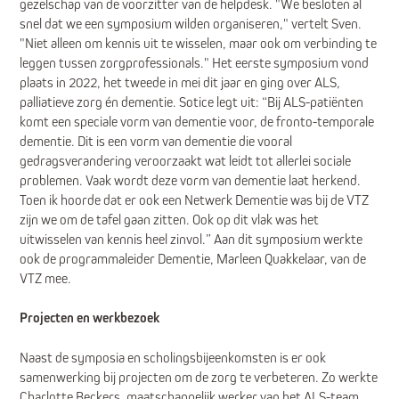
gezelschap van de voorzitter van de helpdesk. "We besloten al
snel dat we een symposium wilden organiseren," vertelt Sven.
"Niet alleen om kennis uit te wisselen, maar ook om verbinding te
leggen tussen zorgprofessionals." Het eerste symposium vond
plaats in 2022, het tweede in mei dit jaar en ging over ALS,
palliatieve zorg én dementie. Sotice legt uit: “Bij ALS-patiënten
komt een speciale vorm van dementie voor, de fronto-temporale
dementie. Dit is een vorm van dementie die vooral
gedragsverandering veroorzaakt wat leidt tot allerlei sociale
problemen. Vaak wordt deze vorm van dementie laat herkend.
Toen ik hoorde dat er ook een Netwerk Dementie was bij de VTZ
zijn we om de tafel gaan zitten. Ook op dit vlak was het
uitwisselen van kennis heel zinvol.” Aan dit symposium werkte
ook de programmaleider Dementie, Marleen Quakkelaar, van de
VTZ mee.
Projecten en werkbezoek
Naast de symposia en scholingsbijeenkomsten is er ook
samenwerking bij projecten om de zorg te verbeteren. Zo werkte
Charlotte Beckers, maatschappelijk werker van het ALS-team