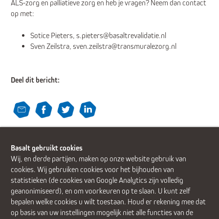
ALS-zorg en palliatieve zorg en heb je vragen? Neem dan contact
op met:
Sotice Pieters, s.pieters@basaltrevalidatie.nl
Sven Zeilstra, sven.zeilstra@transmuralezorg.nl
Deel dit bericht:
Terug
Basalt gebruikt cookies
Wij, en derde partijen, maken op onze website gebruik van
cookies. Wij gebruiken cookies voor het bijhouden van
statistieken (de cookies van Google Analytics zijn volledig
geanonimiseerd), en om voorkeuren op te slaan. U kunt zelf
Alphen aan den Rijn (Alrijne Ziekenhuis)
Delft
Den Haag
bepalen welke cookies u wilt toestaan. Houd er rekening mee dat
Gouda
Leiden
Leiderdorp (Alrijne Ziekenhuis)
Zoetermeer
op basis van uw instellingen mogelijk niet alle functies van de