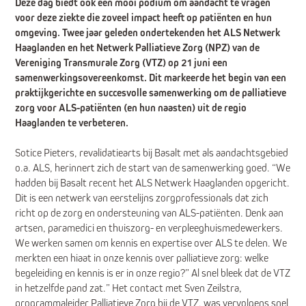
Deze dag biedt ook een mooi podium om aandacht te vragen
voor deze ziekte die zoveel impact heeft op patiënten en hun
omgeving. Twee jaar geleden ondertekenden het ALS Netwerk
Haaglanden en het Netwerk Palliatieve Zorg (NPZ) van de
Vereniging Transmurale Zorg (VTZ) op 21 juni een
samenwerkingsovereenkomst. Dit markeerde het begin van een
praktijkgerichte en succesvolle samenwerking om de palliatieve
zorg voor ALS-patiënten (en hun naasten) uit de regio
Haaglanden te verbeteren.
Sotice Pieters, revalidatiearts bij Basalt met als aandachtsgebied
o.a. ALS, herinnert zich de start van de samenwerking goed. “We
hadden bij Basalt recent het ALS Netwerk Haaglanden opgericht.
Dit is een netwerk van eerstelijns zorgprofessionals dat zich
richt op de zorg en ondersteuning van ALS-patiënten. Denk aan
artsen, paramedici en thuiszorg- en verpleeghuismedewerkers.
We werken samen om kennis en expertise over ALS te delen. We
merkten een hiaat in onze kennis over palliatieve zorg: welke
begeleiding en kennis is er in onze regio?” Al snel bleek dat de VTZ
in hetzelfde pand zat.” Het contact met Sven Zeilstra,
programmaleider Palliatieve Zorg bij de VTZ, was vervolgens snel