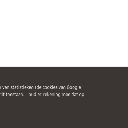
 van statistieken (de cookies van Google
wilt toestaan. Houd er rekening mee dat op
olg ons
Disclaimer
Cookies
Privacy