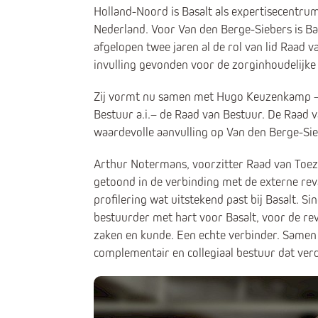
Holland-Noord is Basalt als expertisecentrum
Nederland. Voor Van den Berge-Siebers is Basa
afgelopen twee jaren al de rol van lid Raad v
invulling gevonden voor de zorginhoudelijke 
Zij vormt nu samen met Hugo Keuzenkamp – r
Bestuur a.i.– de Raad van Bestuur. De Raad v
waardevolle aanvulling op Van den Berge-Sie
Arthur Notermans, voorzitter Raad van Toezic
getoond in de verbinding met de externe reva
profilering wat uitstekend past bij Basalt.
bestuurder met hart voor Basalt, voor de re
zaken en kunde. Een echte verbinder. Samen
complementair en collegiaal bestuur dat ver