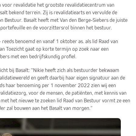
 voor revalidatie het grootste revalidatiecentrum van
lt bekend terrein. Zij is revalidatiearts en vervulde de
an Bestuur. Basalt heeft met Van den Berge-Siebers de juiste
portefeuille en de voorzittersrol binnen het bestuur.
eeds benoemd en vanaf 1 oktober as. als lid Raad van
an Toezicht gaat op korte termijn op zoek naar een
bers met een bedrijfskundig profiel.
ht bij Basalt: “Nikie heeft zich als bestuurder bekwaam
lidatiewereld en geeft daarbij haar eigen signatuur aan de
 Sinds haar benoeming per 1 november 2022 zien wij een
validatiezorg, voor de mensen, de patiënten, met kennis van
 met het nieuwe te zoeken lid Raad van Bestuur vormt ze een
der zal bouwen aan het Basalt van morgen.”