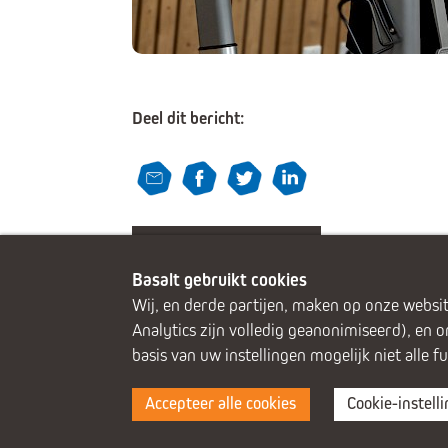
Deel dit bericht:
Terug
Basalt gebruikt cookies
Wij, en derde partijen, maken op onze websit
Analytics zijn volledig geanonimiseerd), en 
basis van uw instellingen mogelijk niet alle f
Alphen aan den Rijn (Alrijne Ziekenhuis)
Del
Leiderdorp (Alrijne Ziekenhuis)
Zoetermee
Accepteer alle cookies
Cookie-instell