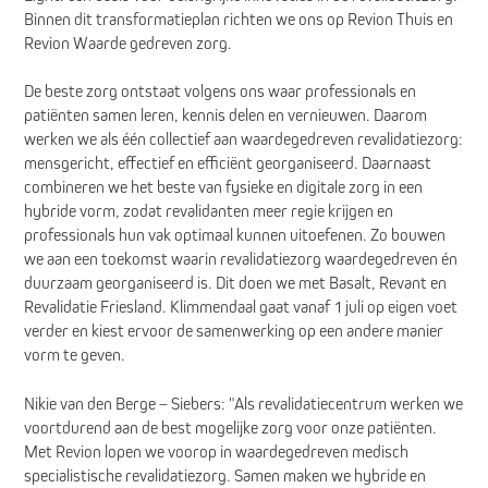
Binnen dit transformatieplan richten we ons op Revion Thuis en
Revion Waarde gedreven zorg.
De beste zorg ontstaat volgens ons waar professionals en
patiënten samen leren, kennis delen en vernieuwen. Daarom
werken we als één collectief aan waardegedreven revalidatiezorg:
mensgericht, effectief en efficiënt georganiseerd. Daarnaast
combineren we het beste van fysieke en digitale zorg in een
hybride vorm, zodat revalidanten meer regie krijgen en
professionals hun vak optimaal kunnen uitoefenen. Zo bouwen
we aan een toekomst waarin revalidatiezorg waardegedreven én
duurzaam georganiseerd is. Dit doen we met Basalt, Revant en
Revalidatie Friesland. Klimmendaal gaat vanaf 1 juli op eigen voet
verder en kiest ervoor de samenwerking op een andere manier
vorm te geven.
Nikie van den Berge – Siebers: "Als revalidatiecentrum werken we
voortdurend aan de best mogelijke zorg voor onze patiënten.
Met Revion lopen we voorop in waardegedreven medisch
specialistische revalidatiezorg. Samen maken we hybride en