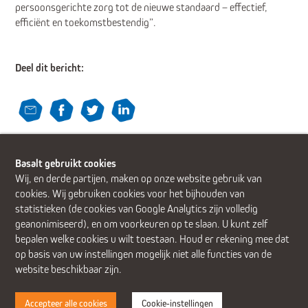
persoonsgerichte zorg tot de nieuwe standaard – effectief,
efficiënt en toekomstbestendig”.
Deel dit bericht:
Terug
Basalt gebruikt cookies
Wij, en derde partijen, maken op onze website gebruik van
cookies. Wij gebruiken cookies voor het bijhouden van
statistieken (de cookies van Google Analytics zijn volledig
geanonimiseerd), en om voorkeuren op te slaan. U kunt zelf
Alphen aan den Rijn (Alrijne Ziekenhuis)
Delft
Den Haag
bepalen welke cookies u wilt toestaan. Houd er rekening mee dat
Gouda
Leiden
Leiderdorp (Alrijne Ziekenhuis)
Zoetermeer
op basis van uw instellingen mogelijk niet alle functies van de
website beschikbaar zijn.
Accepteer alle cookies
Cookie-instellingen