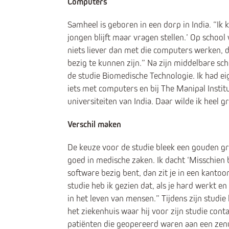
Computers
Samheel is geboren in een dorp in India. “Ik k
jongen blijft maar vragen stellen.’ Op school
niets liever dan met die computers werken, 
bezig te kunnen zijn.” Na zijn middelbare sc
de studie Biomedische Technologie. Ik had eig
iets met computers en bij The Manipal Instit
universiteiten van India. Daar wilde ik heel g
Verschil maken
De keuze voor de studie bleek een gouden g
goed in medische zaken. Ik dacht ‘Misschien b
software bezig bent, dan zit je in een kantoor
studie heb ik gezien dat, als je hard werkt 
in het leven van mensen.” Tijdens zijn studi
het ziekenhuis waar hij voor zijn studie con
patiënten die geopereerd waren aan een ze