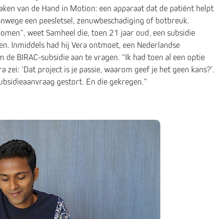
aken van de Hand in Motion: een apparaat dat de patiënt helpt
vanwege een peesletsel, zenuwbeschadiging of botbreuk.
 komen”, weet Samheel die, toen 21 jaar oud, een subsidie
en. Inmiddels had hij Vera ontmoet, een Nederlandse
de BIRAC-subsidie aan te vragen. “Ik had toen al een optie
 zei: ‘Dat project is je passie, waarom geef je het geen kans?’.
ubsidieaanvraag gestort. En die gekregen.”