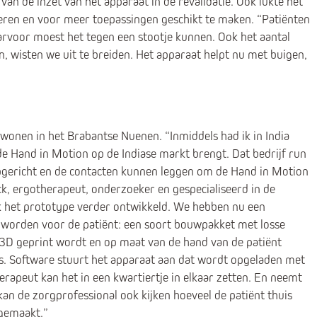
 de inzet van het apparaat in de revalidatie. Ook lukte het
eren en voor meer toepassingen geschikt te maken. “Patiënten
arvoor moest het tegen een stootje kunnen. Ook het aantal
, wisten we uit te breiden. Het apparaat helpt nu met buigen,
wonen in het Brabantse Nuenen. “Inmiddels had ik in India
 Hand in Motion op de Indiase markt brengt. Dat bedrijf run
opgericht en de contacten kunnen leggen om de Hand in Motion
, ergotherapeut, onderzoeker en gespecialiseerd in de
ik het prototype verder ontwikkeld. We hebben nu een
worden voor de patiënt: een soort bouwpakket met losse
 3D geprint wordt en op maat van de hand van de patiënt
. Software stuurt het apparaat aan dat wordt opgeladen met
rapeut kan het in een kwartiertje in elkaar zetten. En neemt
an de zorgprofessional ook kijken hoeveel de patiënt thuis
 gemaakt.”