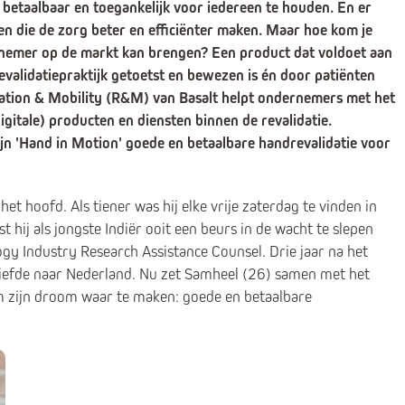
 betaalbaar en toegankelijk voor iedereen te houden. En er
en die de zorg beter en efficiënter maken. Maar hoe kom je
ernemer op de markt kan brengen? Een product dat voldoet aan
revalidatiepraktijk getoetst en bewezen is én door patiënten
tation & Mobility (R&M) van Basalt helpt ondernemers met het
gitale) producten en diensten binnen de revalidatie.
n 'Hand in Motion' goede en betaalbare handrevalidatie voor
et hoofd. Als tiener was hij elke vrije zaterdag te vinden in
t hij als jongste Indiër ooit een beurs in de wacht te slepen
gy Industry Research Assistance Counsel. Drie jaar na het
 liefde naar Nederland. Nu zet Samheel (26) samen met het
m zijn droom waar te maken: goede en betaalbare