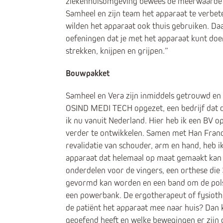
ziekenhuisomgeving bewees de meerwaarde van
Samheel en zijn team het apparaat te verbet
wilden het apparaat ook thuis gebruiken. Da
oefeningen dat je met het apparaat kunt doen
strekken, knijpen en grijpen.”
Bouwpakket
Samheel en Vera zijn inmiddels getrouwd en 
OSIND MEDI TECH opgezet, een bedrijf dat de
ik nu vanuit Nederland. Hier heb ik een BV 
verder te ontwikkelen. Samen met Han Franck
revalidatie van schouder, arm en hand, heb 
apparaat dat helemaal op maat gemaakt kan 
onderdelen voor de vingers, een orthese die
gevormd kan worden en een band om de pols
een powerbank. De ergotherapeut of fysiothe
de patiënt het apparaat mee naar huis? Dan k
geoefend heeft en welke bewegingen er zijn