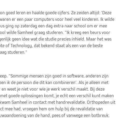
on goed leren en haalde goede cijfers. Ze zeiden altijd: ‘Deze
 waren er een paar computers voor heel veel kinderen. Ik wilde
dus ging op zaterdag een dag extra naar school om er mee
hool wilde Samheel graag studeren. “Ik kreeg een beurs voor
enlijk geen idee wat die studie precies inhield. Maar het was
ute of Technology, dat bekend staat als een van de beste
raag studeren.”
reep. “Sommige mensen zijn goed in software, anderen zijn
en ik de persoon die dit kan combineren’. Als je alleen met
 en weet je niet voor wie je werk verschil maakt. Bij deze
en met goede oplossingen komt, je echt een verschil kunt maken
e kwam Samheel in contact met handrevalidatie. Orthopeden uit
tact mee had, vroegen hem om hulp bij de revalidatie van
nuwaandoening van de hand, pees of vanwege een botbreuk.