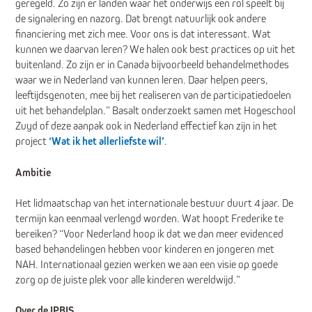
geregeld. Zo zijn er landen waar het onderwijs een rol speelt bij
de signalering en nazorg. Dat brengt natuurlijk ook andere
financiering met zich mee. Voor ons is dat interessant. Wat
kunnen we daarvan leren? We halen ook best practices op uit het
buitenland. Zo zijn er in Canada bijvoorbeeld behandelmethodes
waar we in Nederland van kunnen leren. Daar helpen peers,
leeftijdsgenoten, mee bij het realiseren van de participatiedoelen
uit het behandelplan.” Basalt onderzoekt samen met Hogeschool
Zuyd of deze aanpak ook in Nederland effectief kan zijn in het
project
‘Wat ik het allerliefste wil’
.
Ambitie
Het lidmaatschap van het internationale bestuur duurt 4 jaar. De
termijn kan eenmaal verlengd worden. Wat hoopt Frederike te
bereiken? “Voor Nederland hoop ik dat we dan meer evidenced
based behandelingen hebben voor kinderen en jongeren met
NAH. Internationaal gezien werken we aan een visie op goede
zorg op de juiste plek voor alle kinderen wereldwijd.”
Over de IPBIS