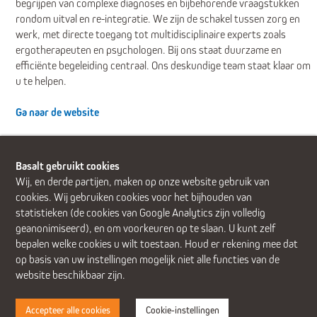
begrijpen van complexe diagnoses en bijbehorende vraagstukken
rondom uitval en re-integratie. We zijn de schakel tussen zorg en
werk, met directe toegang tot multidisciplinaire experts zoals
ergotherapeuten en psychologen. Bij ons staat duurzame en
efficiënte begeleiding centraal. Ons deskundige team staat klaar om
u te helpen.
Ga naar de website
Basalt gebruikt cookies
Wij, en derde partijen, maken op onze website gebruik van
cookies. Wij gebruiken cookies voor het bijhouden van
statistieken (de cookies van Google Analytics zijn volledig
geanonimiseerd), en om voorkeuren op te slaan. U kunt zelf
Alphen aan den Rijn (Alrijne Ziekenhuis)
Delft
Den Haag
Gouda
bepalen welke cookies u wilt toestaan. Houd er rekening mee dat
Leiden
Leiderdorp (Alrijne Ziekenhuis)
Zoetermeer
op basis van uw instellingen mogelijk niet alle functies van de
website beschikbaar zijn.
Accepteer alle cookies
Cookie-instellingen