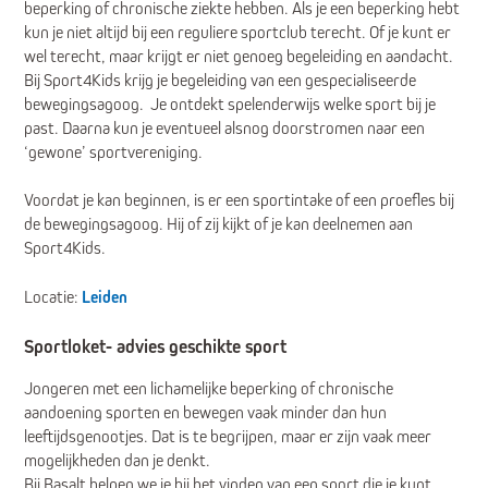
beperking of chronische ziekte hebben. Als je een beperking hebt
kun je niet altijd bij een reguliere sportclub terecht. Of je kunt er
wel terecht, maar krijgt er niet genoeg begeleiding en aandacht.
Bij Sport4Kids krijg je begeleiding van een gespecialiseerde
bewegingsagoog. Je ontdekt spelenderwijs welke sport bij je
past. Daarna kun je eventueel alsnog doorstromen naar een
‘gewone’ sportvereniging.
Voordat je kan beginnen, is er een sportintake of een proefles bij
de bewegingsagoog. Hij of zij kijkt of je kan deelnemen aan
Sport4Kids.
Locatie:
Leiden
Sportloket- advies geschikte sport
Jongeren met een lichamelijke beperking of chronische
aandoening sporten en bewegen vaak minder dan hun
leeftijdsgenootjes. Dat is te begrijpen, maar er zijn vaak meer
mogelijkheden dan je denkt.
Bij Basalt helpen we je bij het vinden van een sport die je kunt