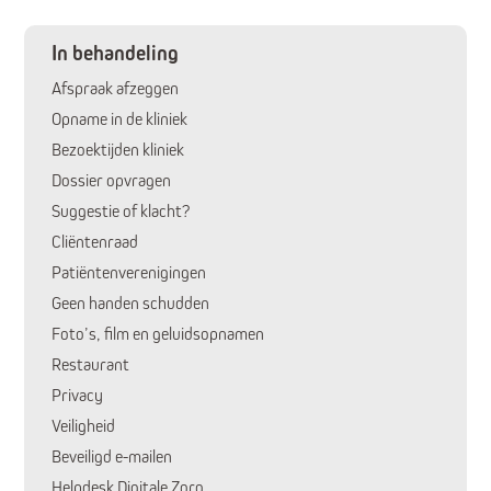
In behandeling
Afspraak afzeggen
Opname in de kliniek
Bezoektijden kliniek
Dossier opvragen
Suggestie of klacht?
Cliëntenraad
Patiëntenverenigingen
Huidige pagina:
Geen handen schudden
Foto’s, film en geluidsopnamen
Restaurant
Privacy
Veiligheid
Beveiligd e-mailen
Helpdesk Digitale Zorg