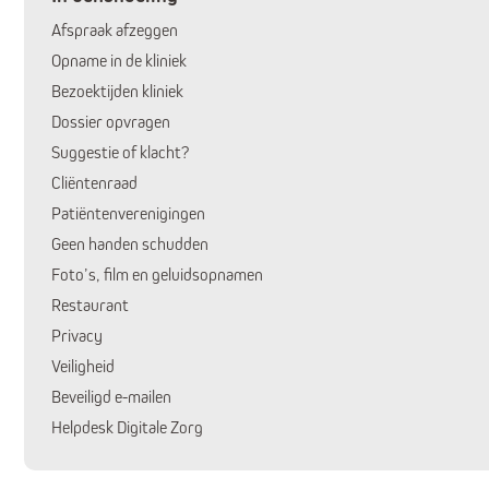
Afspraak afzeggen
Opname in de kliniek
Bezoektijden kliniek
Dossier opvragen
Suggestie of klacht?
Cliëntenraad
Huidige pagina:
Patiëntenverenigingen
Geen handen schudden
Foto’s, film en geluidsopnamen
Restaurant
Privacy
Veiligheid
Beveiligd e-mailen
Helpdesk Digitale Zorg