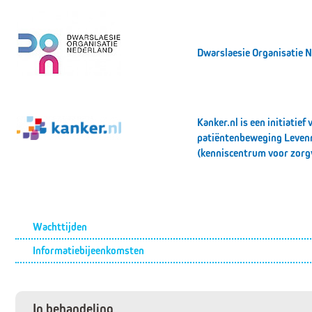
Dwarslaesie Organisatie 
Kanker.nl is een initiatie
patiëntenbeweging Leven
(kenniscentrum voor zorgv
Submenu
Wachttijden
Informatiebijeenkomsten
In behandeling