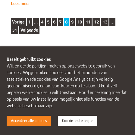
Lees meer
Vorige
1
…
4
5
6
7
8
9
10
11
12
13
…
31
Volgende
Basalt gebruikt cookies
Wij, en derde partijen, maken op onze website gebruik van
cookies. Wij gebruiken cookies voor het bijhouden van
Alphen aan den Rijn (Alrijne Ziekenhuis)
Delft
Den Haag
statistieken (de cookies van Google Analytics zijn volledig
Gouda
Leiden
Leiderdorp (Alrijne Ziekenhuis)
geanonimiseerd), en om voorkeuren op te slaan. U kunt zelf
Zoetermeer
bepalen welke cookies u wilt toestaan. Houd er rekening mee dat
op basis van uw instellingen mogelijk niet alle functies van de
website beschikbaar zijn.
Accepteer alle cookies
Cookie-instellingen
Disclaimer
Cookies
Privacy