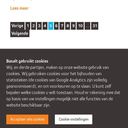
Lees meer
Vorige
1
2
3
4
5
6
7
8
9
10
…
31
Volgende
Basalt gebruikt cookies
Wij, en derde partijen, maken op onze website gebruik van
cookies. Wij gebruiken cookies voor het bijhouden van
Alphen aan den Rijn (Alrijne Ziekenhuis)
Delft
Den Haag
statistieken (de cookies van Google Analytics zijn volledig
Gouda
Leiden
Leiderdorp (Alrijne Ziekenhuis)
geanonimiseerd), en om voorkeuren op te slaan. U kunt zelf
Zoetermeer
bepalen welke cookies u wilt toestaan. Houd er rekening mee dat
op basis van uw instellingen mogelijk niet alle functies van de
website beschikbaar zijn.
Accepteer alle cookies
Cookie-instellingen
Disclaimer
Cookies
Privacy