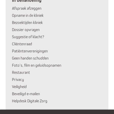
In behandeling
Afspraak afzeggen
Opname in de kliniek
Bezoektijden kliniek
Dossier opvragen
Suggestie of klacht?
Huidige pagina:
Cliëntenraad
Patiëntenverenigingen
Geen handen schudden
Foto’s, film en geluidsopnamen
Restaurant
Privacy
Veiligheid
Beveiligd e-mailen
Helpdesk Digitale Zorg